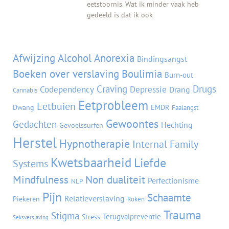
eetstoornis. Wat ik minder vaak heb
gedeeld is dat ik ook
Tags
Afwijzing
Alcohol
Anorexia
Bindingsangst
Boeken over verslaving
Boulimia
Burn-out
Craving
Drugs
Codependency
Depressie
Drang
Cannabis
Eetprobleem
Eetbuien
Dwang
EMDR
Faalangst
Gewoontes
Gedachten
Hechting
Gevoelssurfen
Herstel
Hypnotherapie
Internal Family
Kwetsbaarheid
Liefde
Systems
Mindfulness
Non dualiteit
Perfectionisme
NLP
Pijn
Schaamte
Relatieverslaving
Piekeren
Roken
Trauma
Stigma
Terugvalpreventie
Stress
Seksverslaving