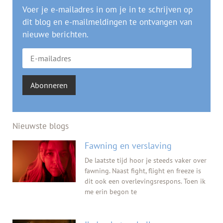
Voer je e-mailadres in om je in te schrijven op
dit blog en e-mailmeldingen te ontvangen van
nieuwe berichten.
Abonneren
Nieuwste blogs
Fawning en verslaving
De laatste tijd hoor je steeds vaker over
fawning. Naast fight, flight en freeze is
dit ook een overlevingsrespons. Toen ik
me erin begon te