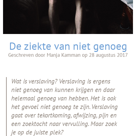
De ziekte van niet genoeg
Geschreven door
Manja Kamman
op
28 augustus 2017
Wat is verslaving? Verslaving is ergens
niet genoeg van kunnen krijgen en daar
helemaal genoeg van hebben. Het is ook
het gevoel niet genoeg te zijn. Verslaving
gaat over tekortkoming, afwijzing, pijn en
een zoektocht naar vervulling. Maar zoek
je op de juiste plek?