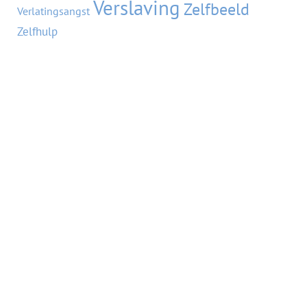
Verslaving
Zelfbeeld
Verlatingsangst
Zelfhulp
VORIGE BLOG
VOLGENDE BLOG
Waarom drink je geen alcohol?
Tip voor je spaarpot
Copyright © 2026 Manja Kamman