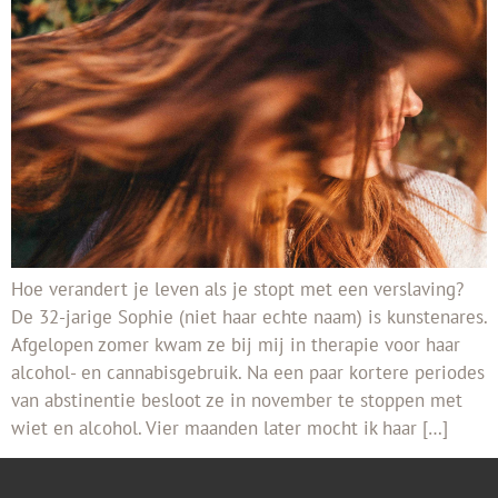
Hoe verandert je leven als je stopt met een verslaving?
De 32-jarige Sophie (niet haar echte naam) is kunstenares.
Afgelopen zomer kwam ze bij mij in therapie voor haar
alcohol- en cannabisgebruik. Na een paar kortere periodes
van abstinentie besloot ze in november te stoppen met
wiet en alcohol. Vier maanden later mocht ik haar […]