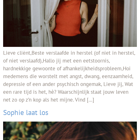
Lieve cliënt,Beste verslaafde in herstel (of niet in herstel,
of niet verslaafd),Hallo jij met een eetstoornis,
hardnekkige gewoonte of afhankelijkheidsprobleem,Hoi
medemens die worstelt met angst, dwang, eenzaamheid,
depressie of een ander psychisch ongemak, Lieve jij, Wat
een rare tijd is het, hè? Waarschijnlijk staat jouw leven
net zo op z’n kop als het mijne. Vind […]
Sophie laat los