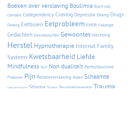
Boeken over verslaving
Boulimia
Burn-out
Craving
Drugs
Codependency
Depressie
Drang
Cannabis
Eetprobleem
Eetbuien
Dwang
EMDR
Faalangst
Gewoontes
Gedachten
Hechting
Gevoelssurfen
Herstel
Hypnotherapie
Internal Family
Kwetsbaarheid
Liefde
Systems
Mindfulness
Non dualiteit
Perfectionisme
NLP
Pijn
Schaamte
Relatieverslaving
Piekeren
Roken
Trauma
Stigma
Terugvalpreventie
Stress
Seksverslaving
Verslaving
Zelfbeeld
Verlatingsangst
Zelfhulp
VORIGE BLOG
VOLGENDE BLOG