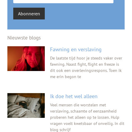
Abonneren
Nieuwste blogs
Fawning en verslaving
De laatste tijd hoor je steeds vaker over
fawning. Naast fight, flight en freeze is
dit ook een overlevingsrespons. Toen ik
me erin begon te
Ik doe het wel alleen
Veel mensen die worstelen met
verslaving, schaamte of eenzaamheid
proberen het alleen op te lossen. Hulp
vragen voelt kwetsbaar of onveilig. In dit
blog schrijf