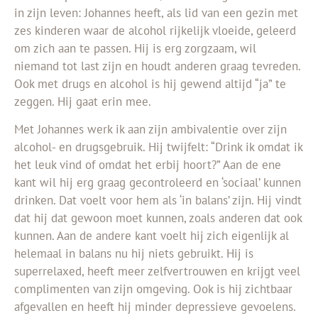
in zijn leven:
Johannes heeft, als lid van een gezin met
zes kinderen waar de alcohol rijkelijk vloeide, geleerd
om zich aan te passen. Hij
is erg zorgzaam, wil
niemand tot last zijn en houdt anderen graag tevreden.
Ook met drugs en alcohol is hij gewend altijd “ja” te
zeggen. Hij gaat erin mee.
Met Johannes werk ik aan zijn ambivalentie over zijn
alcohol- en drugsgebruik. Hij twijfelt: “Drink ik omdat ik
het leuk vind of omdat het erbij hoort?” Aan de ene
kant
wil hij erg graag gecontroleerd en ‘sociaal’ kunnen
drinken. Dat voelt voor hem als ‘in balans’ zijn. Hij vindt
dat hij dat gewoon moet kunnen, zoals anderen dat ook
kunnen. Aan de andere kant voelt hij zich eigenlijk al
helemaal in balans nu hij niets gebruikt. Hi
j is
superrelaxed, heeft meer zelfvertrouwen en
krijgt veel
complimenten van zijn om
geving. Ook is hij zichtbaar
afgevallen en heeft hij minder depressieve gevoelens.