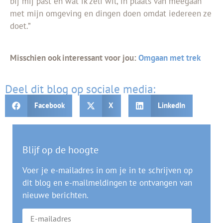
bij mij past en wat ik zelf wil, in plaats van meegaan
met mijn omgeving en dingen doen omdat iedereen ze
doet.”
Misschien ook interessant voor jou:
Omgaan met trek
Deel dit blog op sociale media:
Facebook
X
LinkedIn
Blijf op de hoogte
Voer je e-mailadres in om je in te schrijven op
dit blog en e-mailmeldingen te ontvangen van
nieuwe berichten.