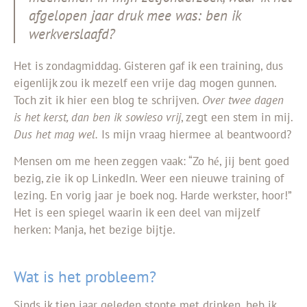
afgelopen jaar druk mee was: ben ik
werkverslaafd?
Het is zondagmiddag. Gisteren gaf ik een training, dus
eigenlijk zou ik mezelf een vrije dag mogen gunnen.
Toch zit ik hier een blog te schrijven.
Over twee dagen
is het kerst, dan ben ik sowieso vrij
, zegt een stem in mij.
Dus het mag wel.
Is mijn vraag hiermee al beantwoord?
Mensen om me heen zeggen vaak: “Zo h
, jij bent goed
é
bezig, zie ik op LinkedIn. Weer een nieuwe training of
lezing. En vorig jaar je boek nog. Harde werkster, hoor!”
Het is een spiegel waarin ik een deel van mijzelf
herken: Manja, het bezige bijtje.
Wat is het probleem?
Sinds ik tien jaar geleden stopte met drinken, heb ik