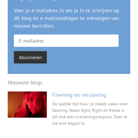
Voer je e-mailadres in om je in te schrijven op
dit blog en e-mailmeldingen te ontvangen van
nieuwe berichten.
Abonneren
Nieuwste blogs
Fawning en verslaving
De laatste tijd hoor je steeds vaker over
fawning. Naast fight, flight en freeze is
dit ook een overlevingsrespons. Toen ik
me erin begon te