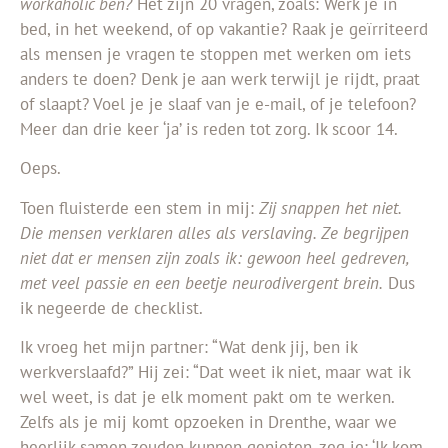
workaholic ben?
Het zijn 20 vragen, zoals: Werk je in
bed, in het weekend, of op vakantie? Raak je geïrriteerd
als mensen je vragen te stoppen met werken om iets
anders te doen? Denk je aan werk terwijl je rijdt, praat
of slaapt? Voel je je slaaf van je e-mail, of je telefoon?
Meer dan drie keer ‘ja’ is reden tot zorg. Ik scoor 14.
Oeps.
Toen fluisterde een stem in mij:
Zij snappen het niet.
Die mensen verklaren alles als verslaving. Ze begrijpen
niet dat er mensen zijn zoals ik: gewoon heel gedreven,
met veel passie en een beetje neurodivergent brein.
Dus
ik negeerde de checklist.
Ik vroeg het mijn partner: “Wat denk jij, ben ik
werkverslaafd?” Hij zei: “Dat weet ik niet, maar wat ik
wel weet, is dat je elk moment pakt om te werken.
Zelfs als je mij komt opzoeken in Drenthe, waar we
heerlijk samen zouden kunnen genieten, zeg je: ‘Ik kom,