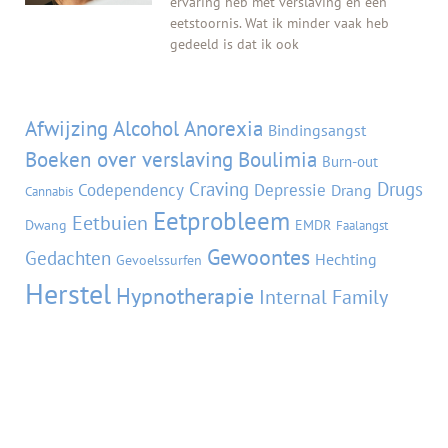
ervaring heb met verslaving en een
eetstoornis. Wat ik minder vaak heb
gedeeld is dat ik ook
Tags
Afwijzing
Alcohol
Anorexia
Bindingsangst
Boeken over verslaving
Boulimia
Burn-out
Craving
Drugs
Codependency
Depressie
Drang
Cannabis
Eetprobleem
Eetbuien
Dwang
EMDR
Faalangst
Gewoontes
Gedachten
Hechting
Gevoelssurfen
Herstel
Hypnotherapie
Internal Family
Kwetsbaarheid
Liefde
Systems
Mindfulness
Non dualiteit
Perfectionisme
NLP
Pijn
Schaamte
Relatieverslaving
Piekeren
Roken
Trauma
Stigma
Terugvalpreventie
Stress
Seksverslaving