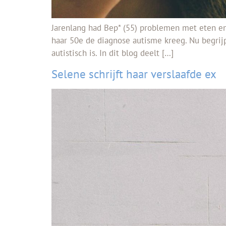
Jarenlang had Bep* (55) problemen met eten en 
haar 50e de diagnose autisme kreeg. Nu begrij
autistisch is. In dit blog deelt […]
Selene schrijft haar verslaafde ex