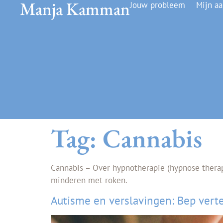
Manja Kamman
Jouw probleem
Mijn a
Tag:
Cannabis
Cannabis – Over hypnotherapie (hypnose therapi
minderen met roken.
Autisme en verslavingen: Bep verte