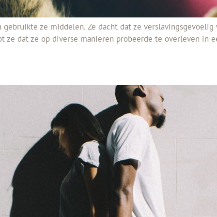
gebruikte ze middelen. Ze dacht dat ze verslavingsgevoelig 
pt ze dat ze op diverse manieren probeerde te overleven in 