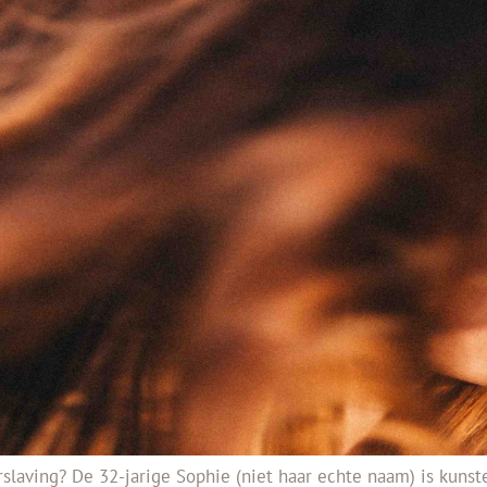
rslaving? De 32-jarige Sophie (niet haar echte naam) is kuns