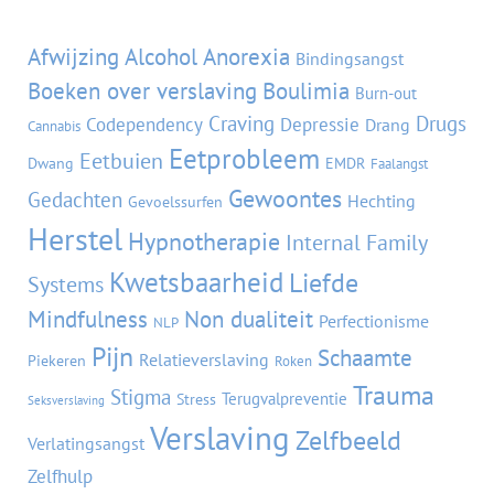
Tags
Afwijzing
Alcohol
Anorexia
Bindingsangst
Boeken over verslaving
Boulimia
Burn-out
Craving
Drugs
Codependency
Depressie
Drang
Cannabis
Eetprobleem
Eetbuien
Dwang
EMDR
Faalangst
Gewoontes
Gedachten
Hechting
Gevoelssurfen
Herstel
Hypnotherapie
Internal Family
Kwetsbaarheid
Liefde
Systems
Mindfulness
Non dualiteit
Perfectionisme
NLP
Pijn
Schaamte
Relatieverslaving
Piekeren
Roken
Trauma
Stigma
Terugvalpreventie
Stress
Seksverslaving
Verslaving
Zelfbeeld
Verlatingsangst
Zelfhulp