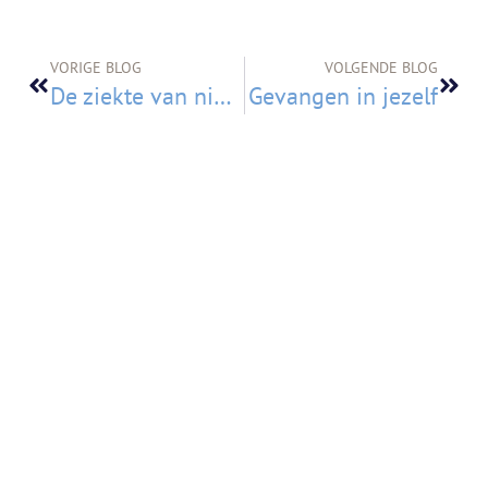
VORIGE BLOG
VOLGENDE BLOG
De ziekte van niet genoeg
Gevangen in jezelf
Copyright © 2026 Manja Kamman
Illustraties ©
Gemma Pauwels