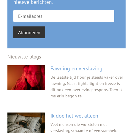
nieuwe berichten.
Abonneren
Nieuwste blogs
Fawning en verslaving
De laatste tijd hoor je steeds vaker over
fawning. Naast fight, flight en freeze is
dit ook een overlevingsrespons. Toen ik
me erin begon te
Ik doe het wel alleen
Veel mensen die worstelen met
verslaving, schaamte of eenzaamheid