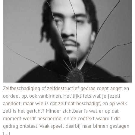
Zelfbeschadiging of zelfdestructief gedrag roept angst en
oordeel op, ook vanbinnen. Het lijkt iets wat je jezelf
aandoet, maar wie is dat zelf dat beschadigt, en op welk
zelf is het gericht? Minder zichtbaar is wat er op dat
moment wordt beschermd, en de context waaruit dit
gedrag ontstaat. Vaak speelt daarbij naar binnen geslagen
[…]