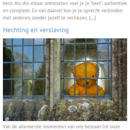
bent. Als die elkaar ontmoeten voel je je ‘heel’: authentiek
en compleet. En van daaruit kun je je oprecht verbinden
met anderen, zonder jezelf te verliezen. […]
Hechting en verslaving
Van de allereerste momenten van ons bestaan tot onze