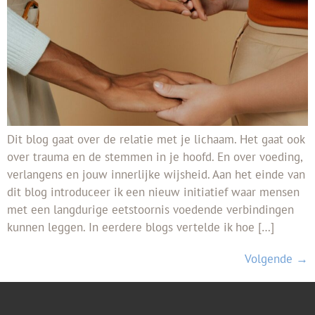
Dit blog gaat over de relatie met je lichaam. Het gaat ook
over trauma en de stemmen in je hoofd. En over voeding,
verlangens en jouw innerlijke wijsheid. Aan het einde van
dit blog introduceer ik een nieuw initiatief waar mensen
met een langdurige eetstoornis voedende verbindingen
kunnen leggen. In eerdere blogs vertelde ik hoe […]
Volgende
→