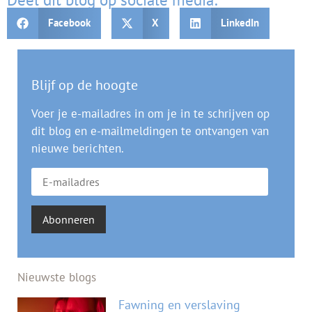
Facebook
X
LinkedIn
Blijf op de hoogte
Voer je e-mailadres in om je in te schrijven op
dit blog en e-mailmeldingen te ontvangen van
nieuwe berichten.
Abonneren
Nieuwste blogs
Fawning en verslaving