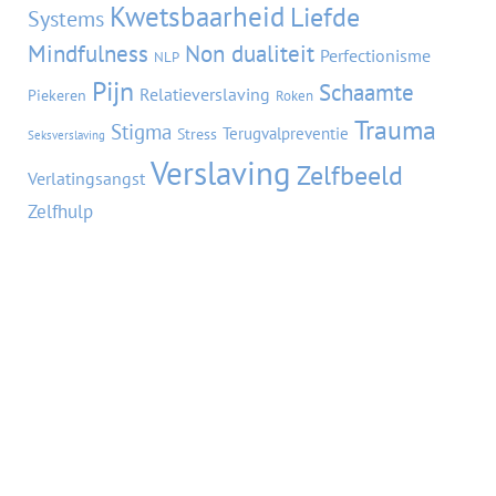
Kwetsbaarheid
Liefde
Systems
Mindfulness
Non dualiteit
Perfectionisme
NLP
Pijn
Schaamte
Relatieverslaving
Piekeren
Roken
Trauma
Stigma
Terugvalpreventie
Stress
Seksverslaving
Verslaving
Zelfbeeld
Verlatingsangst
Zelfhulp
VORIGE BLOG
VOLGENDE BLOG
Symbiosetrauma: liefde met littekens
In gesprek met mijn eetstoornis