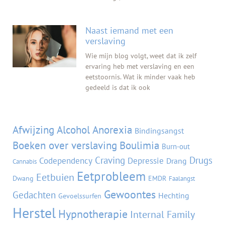
Naast iemand met een
verslaving
Wie mijn blog volgt, weet dat ik zelf
ervaring heb met verslaving en een
eetstoornis. Wat ik minder vaak heb
gedeeld is dat ik ook
Tags
Afwijzing
Alcohol
Anorexia
Bindingsangst
Boeken over verslaving
Boulimia
Burn-out
Craving
Drugs
Codependency
Depressie
Drang
Cannabis
Eetprobleem
Eetbuien
Dwang
EMDR
Faalangst
Gewoontes
Gedachten
Hechting
Gevoelssurfen
Herstel
Hypnotherapie
Internal Family