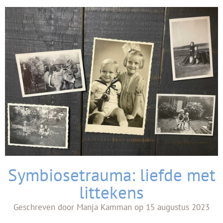
Symbiosetrauma: liefde met
littekens
Geschreven door
Manja Kamman
op
15 augustus 2023