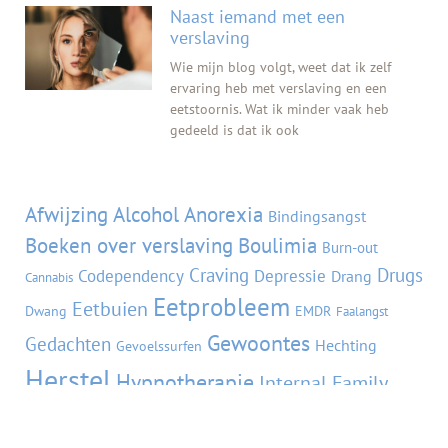
Naast iemand met een
verslaving
Wie mijn blog volgt, weet dat ik zelf
ervaring heb met verslaving en een
eetstoornis. Wat ik minder vaak heb
gedeeld is dat ik ook
Tags
Afwijzing
Alcohol
Anorexia
Bindingsangst
Boeken over verslaving
Boulimia
Burn-out
Craving
Drugs
Codependency
Depressie
Drang
Cannabis
Eetprobleem
Eetbuien
Dwang
EMDR
Faalangst
Gewoontes
Gedachten
Hechting
Gevoelssurfen
Herstel
Hypnotherapie
Internal Family
Kwetsbaarheid
Liefde
Systems