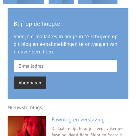
Blijf op de hoogte
Voer je e-mailadres in om je in te schrijven op
dit blog en e-mailmeldingen te ontvangen van
nieuwe berichten.
Abonneren
Nieuwste blogs
Fawning en verslaving
De laatste tijd hoor je steeds vaker over
fawning. Naast fight, flight en freeze is