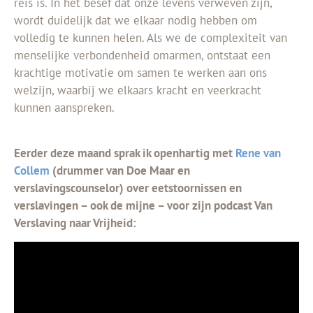
reis is. In het besef dat onze levens verweven zijn,
wordt duidelijk dat we elkaar nodig hebben om
volledig te kunnen helen. Als we de complexiteit van
menselijke verbondenheid omarmen, ontstaat een
krachtige motivatie om samen te werken aan ons
welzijn, waarbij we elkaars kracht en veerkracht
kunnen aanspreken.
Eerder deze maand sprak ik openhartig met
Rene van
Collem
(drummer van Doe Maar en
verslavingscounselor) over eetstoornissen en
verslavingen – ook de mijne – voor zijn podcast Van
Verslaving naar Vrijheid: