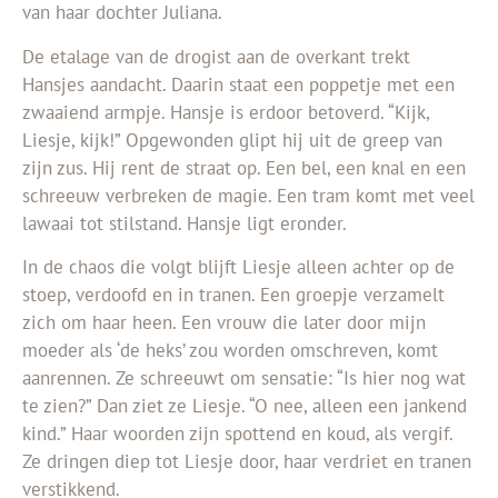
van haar dochter Juliana.
De etalage van de drogist aan de overkant trekt
Hansjes aandacht. Daarin staat een poppetje met een
zwaaiend armpje. Hansje is erdoor betoverd. “Kijk,
Liesje, kijk!” Opgewonden glipt hij uit de greep van
zijn zus. Hij rent de straat op. Een bel, een knal en een
schreeuw verbreken de magie. Een tram komt met veel
lawaai tot stilstand. Hansje ligt eronder.
In de chaos die volgt blijft Liesje alleen achter op de
stoep, verdoofd en in tranen. Een groepje verzamelt
zich om haar heen. Een vrouw die later door mijn
moeder als ‘de heks’ zou worden omschreven, komt
aanrennen. Ze schreeuwt om sensatie: “Is hier nog wat
te zien?” Dan ziet ze Liesje. “O nee, alleen een jankend
kind.” Haar woorden zijn spottend en koud, als vergif.
Ze dringen diep tot Liesje door, haar verdriet en tranen
verstikkend.