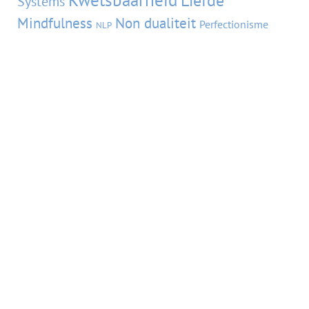
Kwetsbaarheid
Liefde
Systems
Mindfulness
Non dualiteit
Perfectionisme
NLP
Pijn
Schaamte
Relatieverslaving
Piekeren
Roken
Trauma
Stigma
Terugvalpreventie
Stress
Seksverslaving
Verslaving
Zelfbeeld
Verlatingsangst
Zelfhulp
VORIGE BLOG
VOLGENDE BLOG
Elizabeth op één
Waarom drink je geen alcohol?