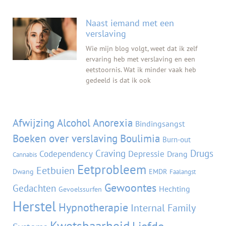
Naast iemand met een
verslaving
Wie mijn blog volgt, weet dat ik zelf
ervaring heb met verslaving en een
eetstoornis. Wat ik minder vaak heb
gedeeld is dat ik ook
Tags
Afwijzing
Alcohol
Anorexia
Bindingsangst
Boeken over verslaving
Boulimia
Burn-out
Craving
Drugs
Codependency
Depressie
Drang
Cannabis
Eetprobleem
Eetbuien
Dwang
EMDR
Faalangst
Gewoontes
Gedachten
Hechting
Gevoelssurfen
Herstel
Hypnotherapie
Internal Family