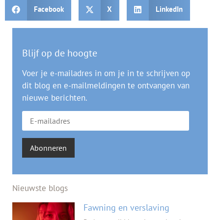
Facebook
X
LinkedIn
Blijf op de hoogte
Voer je e-mailadres in om je in te schrijven op
dit blog en e-mailmeldingen te ontvangen van
nieuwe berichten.
Abonneren
Nieuwste blogs
Fawning en verslaving