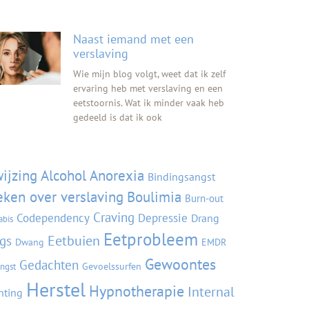
Naast iemand met een
verslaving
Wie mijn blog volgt, weet dat ik zelf
ervaring heb met verslaving en een
eetstoornis. Wat ik minder vaak heb
gedeeld is dat ik ook
s
ijzing
Alcohol
Anorexia
Bindingsangst
ken over verslaving
Boulimia
Burn-out
Craving
Codependency
Depressie
Drang
abis
Eetprobleem
Eetbuien
gs
Dwang
EMDR
Gewoontes
Gedachten
Gevoelssurfen
ngst
Herstel
Hypnotherapie
Internal
hting