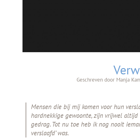
Verw
Geschreven door
Manja Ka
Mensen die bij mij komen voor hun versl
hardnekkige gewoonte, zijn vrijwel altij
gedrag. Tot nu toe heb ik nog nooit iem
verslaafd’ was.