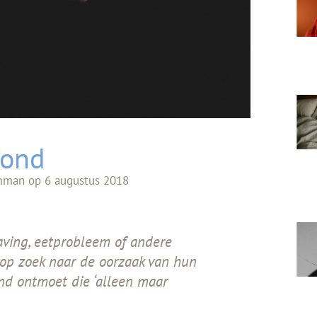
ond
mman
op
6 augustus 2018
aving, eetprobleem of andere
d op zoek naar de oorzaak van hun
and ontmoet die ‘alleen maar