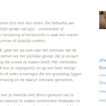
doven zich met een reden. Die behoefte aan
altijd sprake van pijn – emotionele of
n verslaving of eetstoornis is vaak een manier
ervan of tijdelijk comfort.
Tag
 gaan we op zoek naar het ontstaan van de
 nemen we het pijnlijke gevoel dat je ervaart
Afw
ing die ermee te maken heeft. Met methoden
Boe
jd) kun je stapsgewijs en op een heel veilige
s of reeks ervaringen die ten grondslag liggen
Cann
 ervaring en de daaruit ontstane gevoelens,
Dru
Faala
n, ben je meestal niet direct genezen van je
Hec
gen bewust te maken, emotionele blokkades te