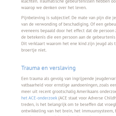
klachten. Traumatische gebeurtenissen hebben oo
waarop we denken over het leven.
Pijnbeleving is subjectief. De mate van pijn die j
van de verwonding of beschadiging. Of een gebeur
eveneens bepaald door het effect dat de persoon z
de betekenis die een persoon aan de gebeurtenis g
Dit verklaart waarom het ene kind zijn jeugd als 
broertje niet.
Trauma en verslaving
Een trauma als gevolg van ingrijpende jeugdervar
vatbaarheid voor ernstige aandoeningen, zoals een
meer uit recent grootschalig Amerikaans onderzoe
het ACE-onderzoek
(ACE staat voor Adverse Childh
treden, is het belangrijk om te beseffen dat vroeg
ontwikkeling van het brein, het immuunsysteem, 