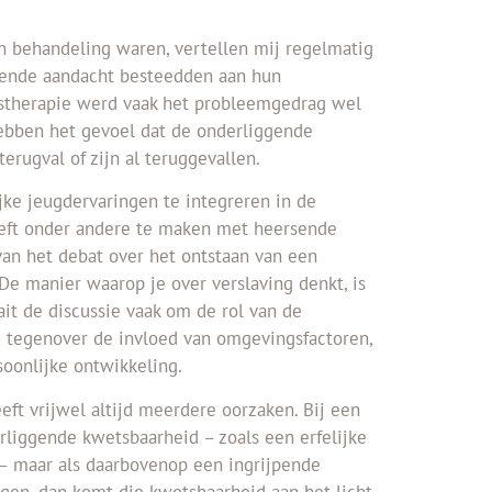
in behandeling waren, vertellen mij regelmatig
doende aandacht besteedden aan hun
gstherapie werd vaak het probleemgedrag wel
ebben het gevoel dat de onderliggende
erugval of zijn al teruggevallen.
ke jeugdervaringen te integreren in de
heeft onder andere te maken met heersende
t van het debat over het ontstaan van een
. De manier waarop je over verslaving denkt, is
it de discussie vaak om de rol van de
d tegenover de invloed van omgevingsfactoren,
oonlijke ontwikkeling.
eeft vrijwel altijd meerdere oorzaken. Bij een
derliggende kwetsbaarheid – zoals een erfelijke
– maar als daarbovenop een ingrijpende
gen, dan komt die kwetsbaarheid aan het licht