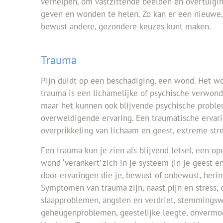
verhelpen, om vastzittende beelden en overtuigin
geven en wonden te helen. Zo kan er een nieuwe, 
bewust andere, gezondere keuzes kunt maken.
Trauma
Pijn duidt op een beschadiging, een wond. Het woo
trauma is een lichamelijke of psychische verwond
maar het kunnen ook blijvende psychische proble
overweldigende ervaring. Een traumatische ervari
overprikkeling van lichaam en geest, extreme st
Een trauma kun je zien als blijvend letsel, een o
wond ‘verankert’ zich in je systeem (in je geest e
door ervaringen die je, bewust of onbewust, heri
Symptomen van trauma zijn, naast pijn en stress,
slaapproblemen, angsten en verdriet, stemmingsw
geheugenproblemen, geestelijke leegte, onvermog