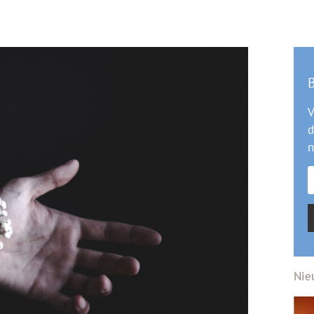
B
V
d
n
Nie