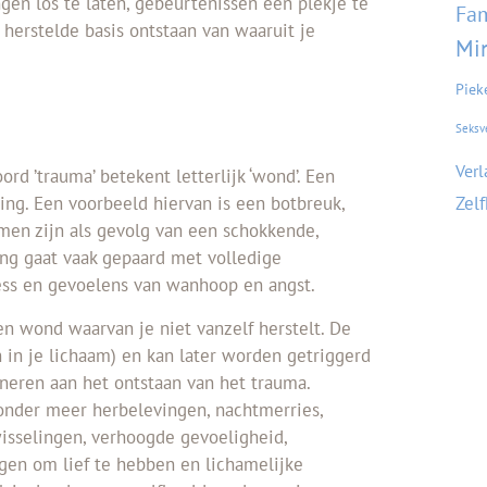
gen los te laten, gebeurtenissen een plekje te
Fam
herstelde basis ontstaan van waaruit je
Mi
Piek
Seksv
Verl
rd ’trauma’ betekent letterlijk ‘wond’. Een
Zel
ing. Een voorbeeld hiervan is een botbreuk,
men zijn als gevolg van een schokkende,
ng gaat vaak gepaard met volledige
ress en gevoelens van wanhoop en angst.
pen wond waarvan je niet vanzelf herstelt. De
n in je lichaam) en kan later worden getriggerd
nneren aan het ontstaan van het trauma.
 onder meer herbelevingen, nachtmerries,
isselingen, verhoogde gevoeligheid,
en om lief te hebben en lichamelijke