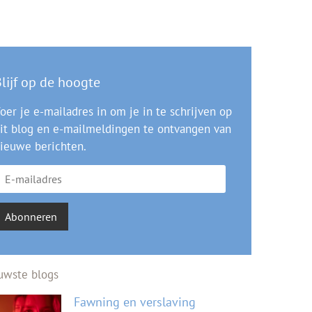
lijf op de hoogte
oer je e-mailadres in om je in te schrijven op
it blog en e-mailmeldingen te ontvangen van
ieuwe berichten.
Abonneren
uwste blogs
Fawning en verslaving