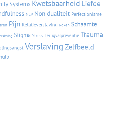
Kwetsbaarheid
Liefde
ily Systems
ndfulness
Non dualiteit
Perfectionisme
NLP
Pijn
Schaamte
Relatieverslaving
eren
Roken
Trauma
Stigma
Terugvalpreventie
Stress
erslaving
Verslaving
Zelfbeeld
atingsangst
fhulp