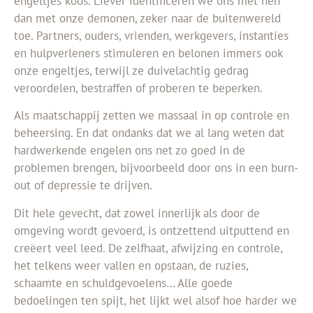
engeltjes koos. Liever identificeren we ons met hen
dan met onze demonen, zeker naar de buitenwereld
toe. Partners, ouders, vrienden, werkgevers, instanties
en hulpverleners stimuleren en belonen immers ook
onze engeltjes, terwijl ze duivelachtig gedrag
veroordelen, bestraffen of proberen te beperken.
Als maatschappij zetten we massaal in op controle en
beheersing. En dat ondanks dat we al lang weten dat
hardwerkende engelen ons net zo goed in de
problemen brengen, bijvoorbeeld door ons in een burn-
out of depressie te drijven.
Dit hele gevecht, dat zowel innerlijk als door de
omgeving wordt gevoerd, is ontzettend uitputtend en
creëert veel leed. De zelfhaat, afwijzing en controle,
het telkens weer vallen en opstaan, de ruzies,
schaamte en schuldgevoelens… Alle goede
bedoelingen ten spijt, het lijkt wel alsof hoe harder we