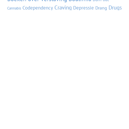
Craving
Drugs
Codependency
Depressie
Drang
Cannabis
Eetprobleem
Eetbuien
Dwang
EMDR
Faalangst
Gewoontes
Gedachten
Hechting
Gevoelssurfen
Herstel
Hypnotherapie
Internal Family
Kwetsbaarheid
Liefde
Systems
Mindfulness
Non dualiteit
Perfectionisme
NLP
Pijn
Schaamte
Relatieverslaving
Piekeren
Roken
Trauma
Stigma
Terugvalpreventie
Stress
Seksverslaving
Verslaving
Zelfbeeld
Verlatingsangst
Zelfhulp
VORIGE BLOG