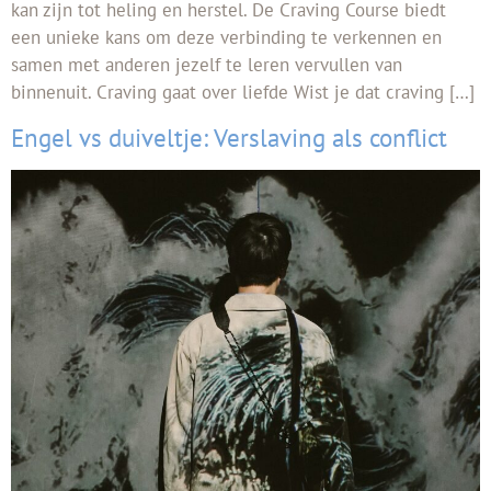
kan zijn tot heling en herstel. De Craving Course biedt
een unieke kans om deze verbinding te verkennen en
samen met anderen jezelf te leren vervullen van
binnenuit. Craving gaat over liefde Wist je dat craving […]
Engel vs duiveltje: Verslaving als conflict