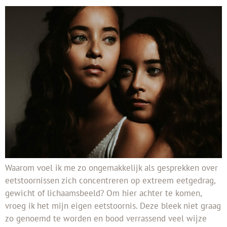
Waarom voel ik me zo ongemakkelijk als gesprekken over
eetstoornissen zich concentreren op extreem eetgedrag,
gewicht of lichaamsbeeld? Om hier achter te komen,
vroeg ik het mijn eigen eetstoornis. Deze bleek niet graag
zo genoemd te worden en bood verrassend veel wijze