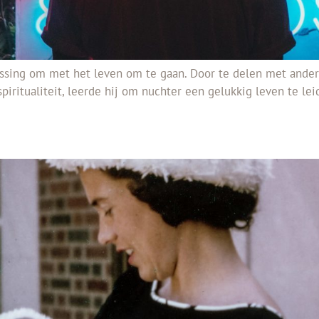
lossing om met het leven om te gaan. Door te delen met ande
piritualiteit, leerde hij om nuchter een gelukkig leven te leid