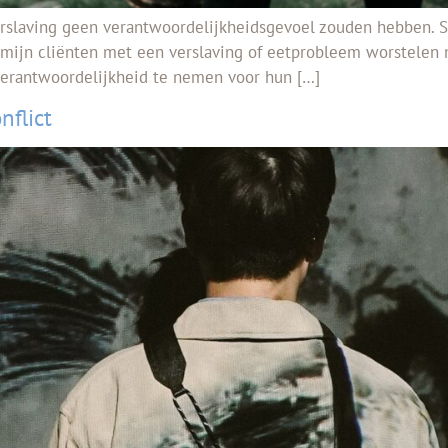
slaving geen verantwoordelijkheidsgevoel zouden hebben. Ste
n mijn cliënten met een verslaving of eetprobleem worstelen
erantwoordelijkheid te nemen voor hun […]
nflict