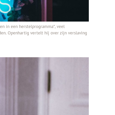
ren in een herstelprogramma*, veel
en. Openhartig vertelt hij over zijn verslaving