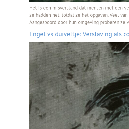
Het is een misverstand dat mensen met een ver
ze hadden het, totdat ze het opgaven. Veel va
Aangespoord door hun omgeving proberen ze v
Engel vs duiveltje: Verslaving als co