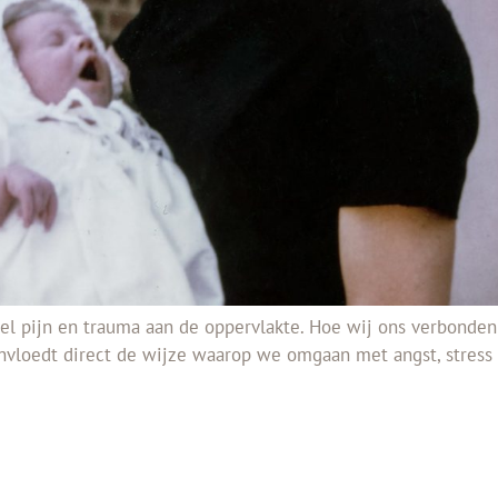
el pijn en trauma aan de oppervlakte. Hoe wij ons verbonden
vloedt direct de wijze waarop we omgaan met angst, stress e