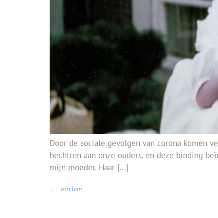
Door de sociale gevolgen van corona komen ve
hechtten aan onze ouders, en deze binding beïn
mijn moeder. Haar […]
←
vorige