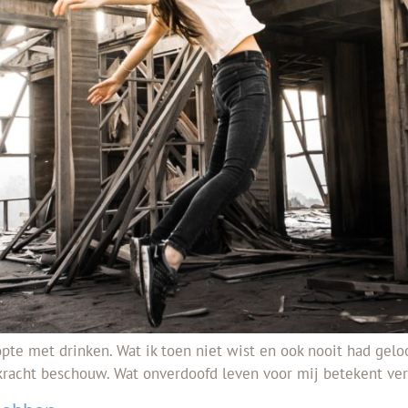
pte met drinken. Wat ik toen niet wist en ook nooit had geloof
kracht beschouw. Wat onverdoofd leven voor mij betekent verte