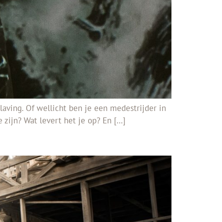
aving. Of wellicht ben je een medestrijder in
 zijn? Wat levert het je op? En […]