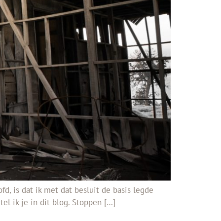
d, is dat ik met dat besluit de basis legde
l ik je in dit blog. Stoppen […]