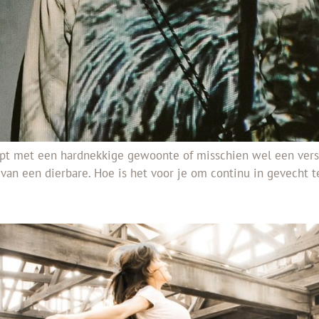
ampt met een hardnekkige gewoonte of misschien wel een versl
van een dierbare. Hoe is het voor je om continu in gevecht te