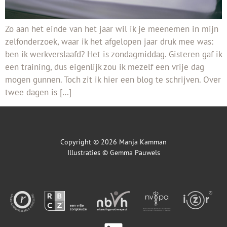
Zo aan het einde van het jaar wil ik je meenemen in mijn
zelfonderzoek, waar ik het afgelopen jaar druk mee was:
ben ik werkverslaafd? Het is zondagmiddag. Gisteren gaf ik
een training, dus eigenlijk zou ik mezelf een vrije dag
mogen gunnen. Toch zit ik hier een blog te schrijven. Over
twee dagen is […]
Copyright © 2026 Manja Kamman
Illustraties ©
Gemma Pauwels