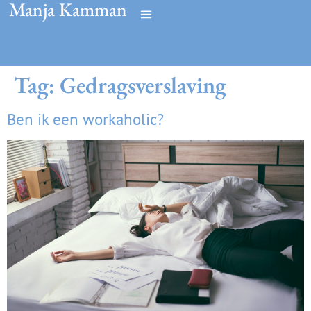
Manja Kamman
Tag:
Gedragsverslaving
Ben ik een workaholic?