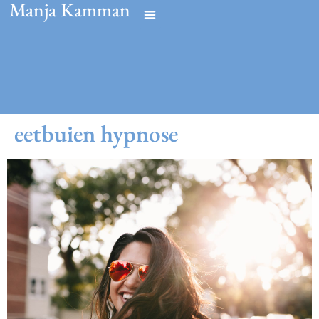
Manja Kamman
eetbuien hypnose