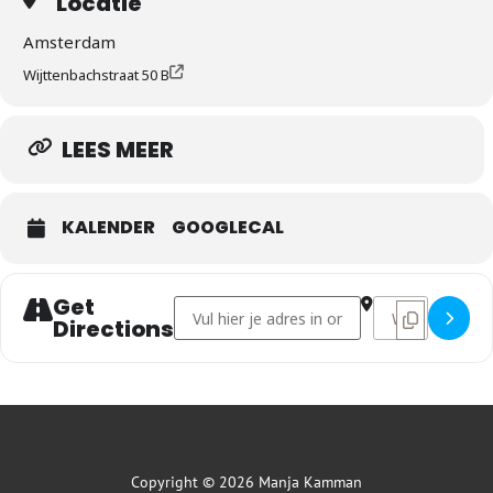
Locatie
Amsterdam
Wijttenbachstraat 50 B
LEES MEER
KALENDER
GOOGLECAL
Get
Address - Wise Ones | groep 6 []
Destination Addr
Directions
Copyright © 2026 Manja Kamman