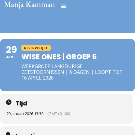
Manja Kamman
29
RESERVELIJST
WISE ONES | GROEP 6
JAN
WERKGROEP LANGDURIGE
EETSTOORNISSEN | 6 DAGEN | LOOPT TOT
16 APRIL 2026
Tijd
29 januari 2026 13:30
(GMT+01:00)