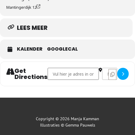
Mantingerdijk 12
LEES MEER
KALENDER
GOOGLECAL
Get
Address - Honger en het lichaam []
Destination Addr
Directions
Copyright © 2026 Manja Kamman
Illustraties ©
Gemma Pauwels