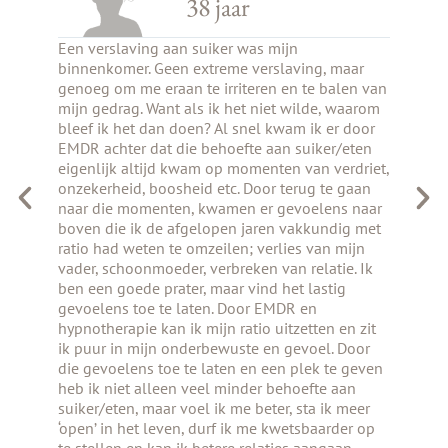
53 jaar
Drank was mijn troostrijke kalmeringsmiddeltje.
Veel m
maar
Ik heb ontdekt dat ik op eigen kracht rustig en
Stoppe
len van
getroost kan worden. Ik heb geleerd om bij
 waarom
plekken in mijzelf te komen die ik uit het oog
r door
was verloren of uit de weg was gegaan. Dit
/eten
maakt het leven makkelijker en voller. Ook
erdriet,
omdat ik het nu aandurf om met bepaalde
 gaan
moeilijke muizenissen te dealen. Manja is lief en
s naar
streng, eerlijk en troostrijk. Dankzij haar geduld
ig met
heb ik nu een beeldtaal die mij helpt dingen te
mijn
benoemen en op te lossen.
ie. Ik
ig
en zit
 Door
e geven
aan
 meer
der op