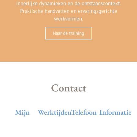
innerlijke dynamieken en de ontstaanscontext.
Praktische handvatten en ervaringsgerichte
werkvormen.
Naar de training
Contact
Mijn
Werktijden
Telefoon
Informatie
adres
& e-mail
Sessies van
Privacy op
dinsdag tot
deze website
Op afspraak:
Telefoon +