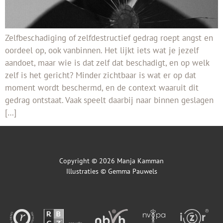
Zelfbeschadiging of zelfdestructief gedrag roept angst en
oordeel op, ook vanbinnen. Het lijkt iets wat je jezelf
aandoet, maar wie is dat zelf dat beschadigt, en op welk
zelf is het gericht? Minder zichtbaar is wat er op dat
moment wordt beschermd, en de context waaruit dit
gedrag ontstaat. Vaak speelt daarbij naar binnen geslagen
[…]
Copyright © 2026 Manja Kamman
Illustraties ©
Gemma Pauwels