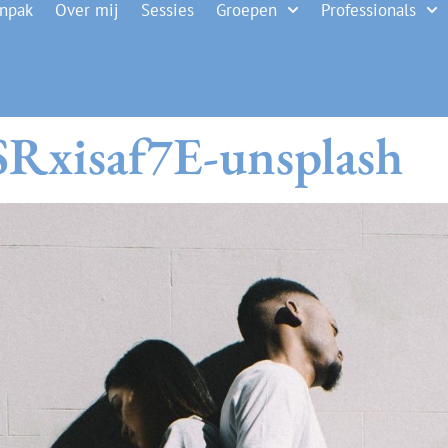
anpak
Over mij
Sessies
Groepen
Professionals
Rxisaf7E-unsplash