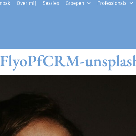
anpak
Over mij
Sessies
Groepen
Professionals
neFlyoPfCRM-unsplas